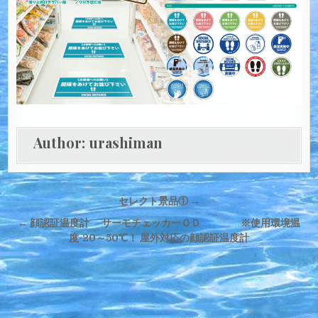
Author:
urashiman
投
セレクト景品① →
稿
← 顔認証温度計 サーモチェッカーＯＤ ※使用環境温
ナ
度-20～50℃！ 屋外対応の顔認証温度計
ビ
ゲ
ー