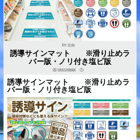
POSTED
装飾
IN
誘導サインマット ※滑り止めラ
バー版・ノリ付き塩ビ版
URASHIMAN
誘導サインマット ※滑り止めラ
バー版・ノリ付き塩ビ版