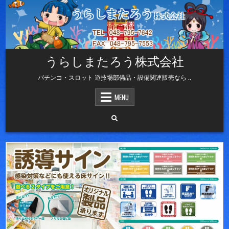
Skip
to
content
うらしまたろう株式会社
パチンコ・スロット 遊技場部備品・設備関連販売なら ..
MENU