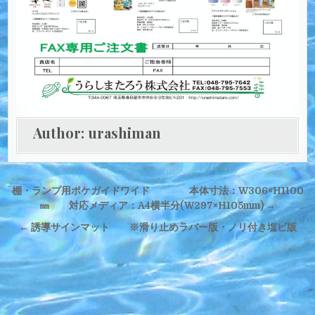
Author:
urashiman
投
棚・ランプ用ポケガイドワイド 本体寸法：W306×H1100
稿
㎜ 対応メディア：A4横半分(W297×H105mm) →
ナ
← 誘導サインマット ※滑り止めラバー版・ノリ付き塩ビ版
ビ
ゲ
ー
シ