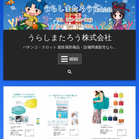
Skip
to
content
うらしまたろう株式会社
パチンコ・スロット 遊技場部備品・設備関連販売なら ..
MENU