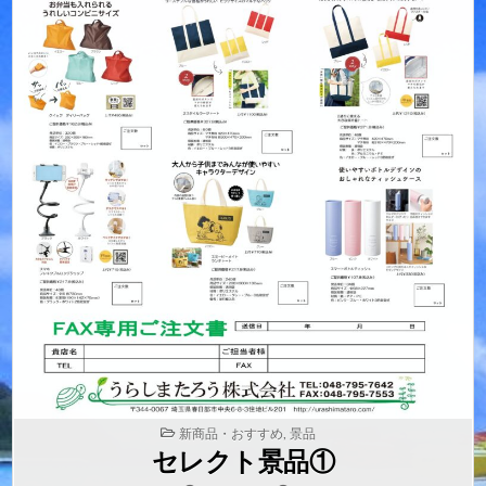
POSTED
新商品・おすすめ
,
景品
IN
セレクト景品①