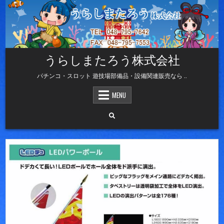
Skip
to
content
うらしまたろう株式会社
パチンコ・スロット 遊技場部備品・設備関連販売なら ..
MENU