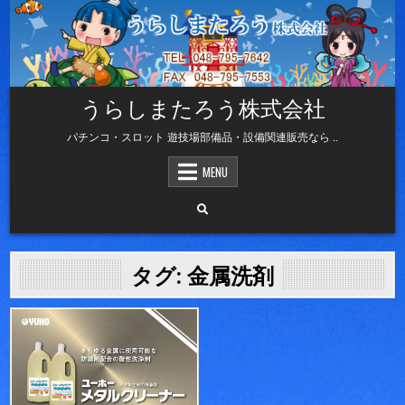
Skip
to
content
うらしまたろう株式会社
パチンコ・スロット 遊技場部備品・設備関連販売なら ..
MENU
タグ:
金属洗剤
Posted
in