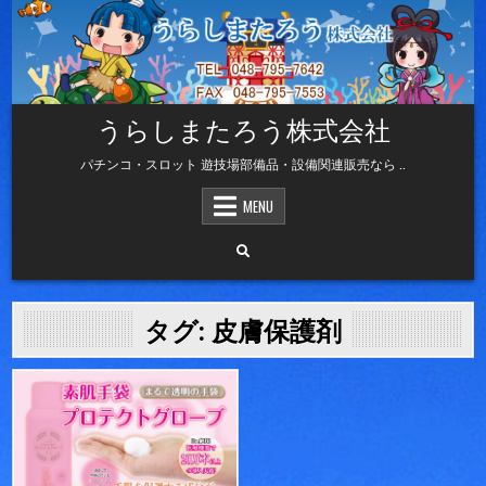
Skip
to
content
うらしまたろう株式会社
パチンコ・スロット 遊技場部備品・設備関連販売なら ..
MENU
タグ:
皮膚保護剤
Posted
in