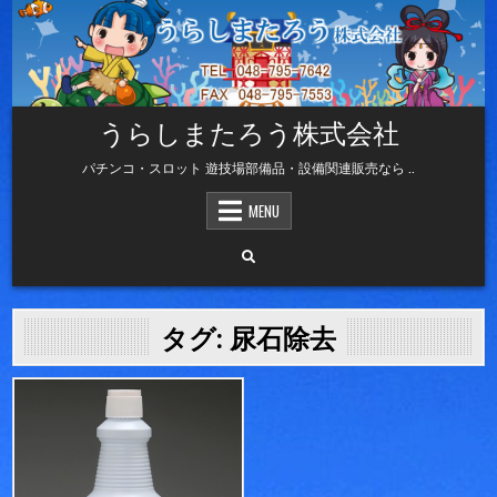
Skip
to
content
うらしまたろう株式会社
パチンコ・スロット 遊技場部備品・設備関連販売なら ..
MENU
タグ:
尿石除去
Posted
in