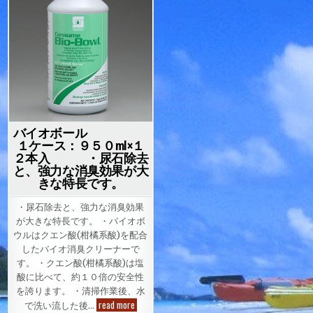
バイオボール
１ケース：９５０ml×１
２本入 ・尿石除去
と、強力な消臭効果が大
きな特長です。
・尿石除去と、強力な消臭効果
が大きな特長です。 ・バイオボ
ウルはクエン酸(柑橘系酸)を配合
したバイオ消臭クリーナーで
す。 ・クエン酸(柑橘系酸)は塩
酸に比べて、約１０倍の安全性
を誇ります。 ・清掃作業後、水
バ
read more
で洗い流した後…
イ