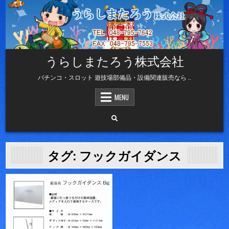
Skip
to
content
うらしまたろう株式会社
パチンコ・スロット 遊技場部備品・設備関連販売なら ..
MENU
タグ:
フックガイダンス
Posted
in