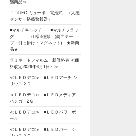
継商品≫
ニコUFO ミューボ 電池式 （人感
センサー搭載警報器）
■マルチキャッチ ■マルチフラッ
グ 仕様3種類 (両面テー
プ・引っ掛け・マグネット) ★新商
品★
ラミネートフィルム 新価格表 ≪価
格改定2026年6月1日～≫
≪ＬＥＤデコ≫ ■ＬＥＤアーチ シ
リウス２Ｇ
≪ＬＥＤデコ≫ ■ＬＥＤメディア
ハンガー2Ｇ
≪ＬＥＤデコ≫ ■ＬＥＤパワーポ
ール
≪ＬＥＤデコ≫ ■ＬＥＤバー シ
リウス２Ｇ