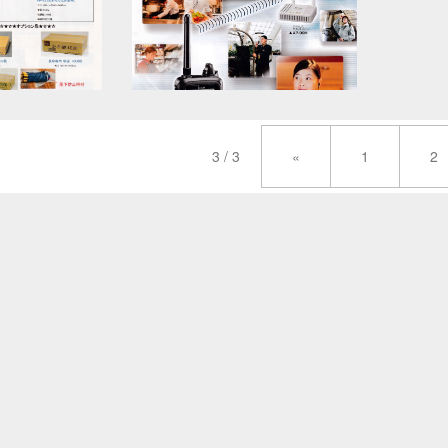
3 / 3
«
1
2