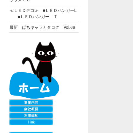
≪ＬＥＤデコ≫ ■ＬＥＤハンガーL
■ＬＥＤハンガー Ｔ
最新 ぱちキャラカタログ Vol.66