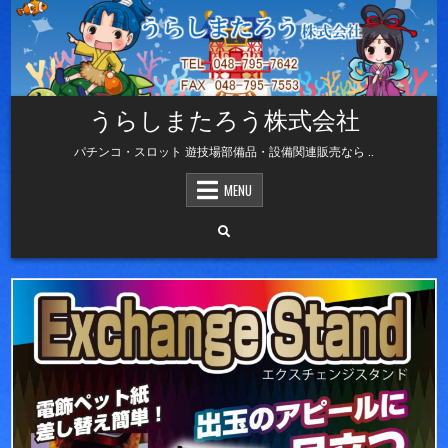
Skip
to
content
うらしまたろう株式会社
パチンコ・スロット 遊技場部備品・設備関連販売なら ..
MENU