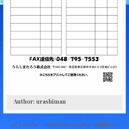
Author:
urashiman
投
≪ＬＥＤデコ≫ LEDデコレーション2G ≪新商品≫ →