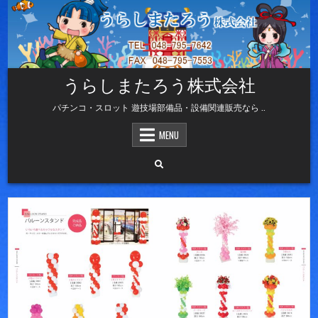
Skip
to
content
うらしまたろう株式会社
パチンコ・スロット 遊技場部備品・設備関連販売なら ..
MENU