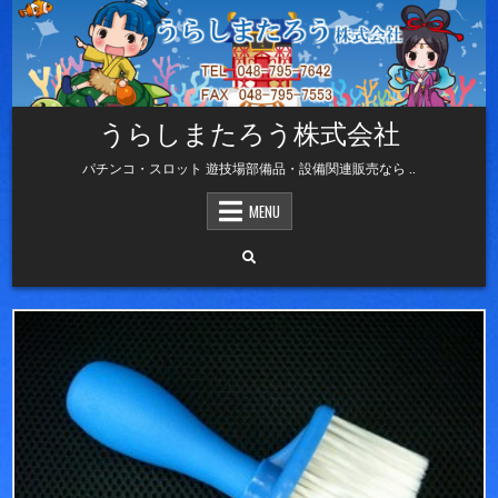
Skip
to
content
うらしまたろう株式会社
パチンコ・スロット 遊技場部備品・設備関連販売なら ..
MENU