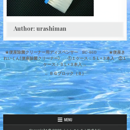
Author:
urashiman
投
★便座除菌クリーナー用ディスペンサー SC-460 ★便座き
稿
れいくん(便座除菌クリーナー) ①１ケース：５Ｌ×３本入 ②１
ケース：３Ｌ×３本入 →
ナ
← ＢＧブロック（Ｂ）
ビ
ゲ
ー
シ
ョ
ン
MENU