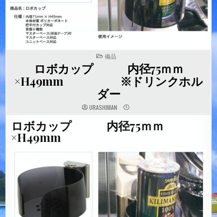
POSTED
備品
IN
ロボカップ 内径75ｍｍ
×H49mm ※ドリンクホル
ダー
URASHIMAN
ロボカップ 内径75ｍｍ
×H49mm