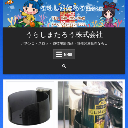
Skip
to
content
うらしまたろう株式会社
パチンコ・スロット 遊技場部備品・設備関連販売なら ..
MENU