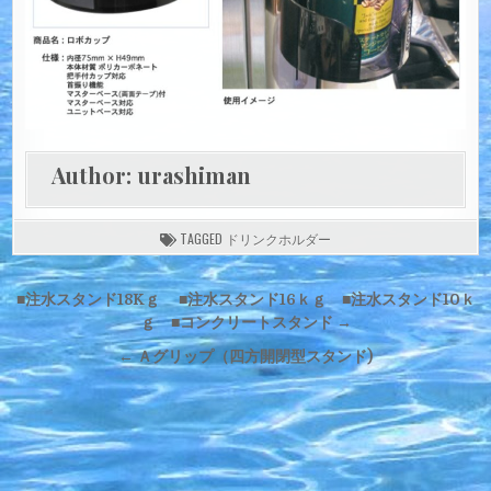
Author:
urashiman
TAGGED
ドリンクホルダー
投
■注水スタンド18Kｇ ■注水スタンド16ｋｇ ■注水スタンド10ｋ
稿
ｇ ■コンクリートスタンド →
ナ
← Ａグリップ（四方開閉型スタンド)
ビ
ゲ
ー
シ