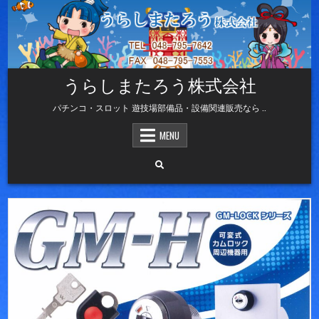
Skip
to
content
うらしまたろう株式会社
パチンコ・スロット 遊技場部備品・設備関連販売なら ..
MENU