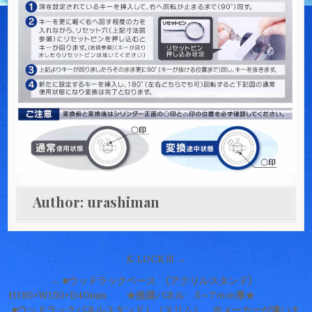
Author:
urashiman
投
K-LOCKⅢ →
稿
← ■ウッドラックベース (アクリルスタンド)
ナ
H180×W150×D40mm ★推奨パネル 5～7ｍｍ厚★
■ウッドラックパネルスタンドＬ（スリム） ※メーカーが違いま