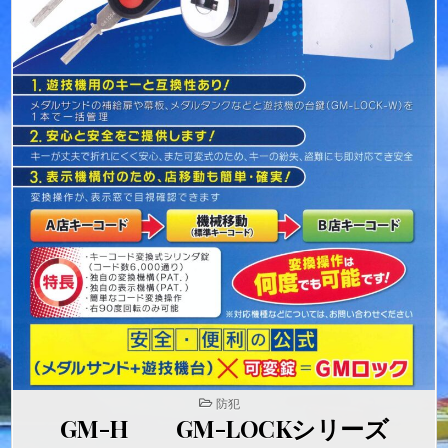
POSTED
防犯
IN
GM-H GM-LOCKシリーズ