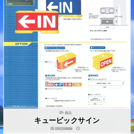
POSTED
備品
IN
キュービックサイン
URASHIMAN