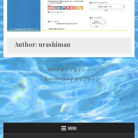
Author:
urashiman
投
ロードポップサイン →
稿
← スーパーロードポップサイン
ナ
ビ
ゲ
ー
シ
ョ
MENU