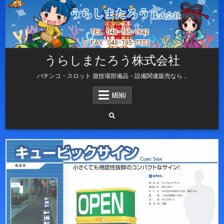
Skip
to
content
うらしまたろう株式会社
パチンコ・スロット 遊技場部備品・設備関連販売なら ..
MENU