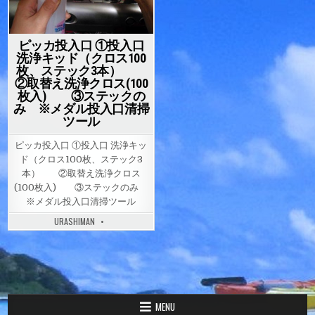
ピッカ投入口 ①投入口
洗浄キッド（クロス100
枚、ステック3本）
②取替え洗浄クロス(100
枚入) ③ステックの
み ※メダル投入口清掃
ツール
ピッカ投入口 ①投入口 洗浄キッ
ド（クロス100枚、ステック3
本） ②取替え洗浄クロス
(100枚入) ③ステックのみ
※メダル投入口清掃ツール
URASHIMAN
MENU