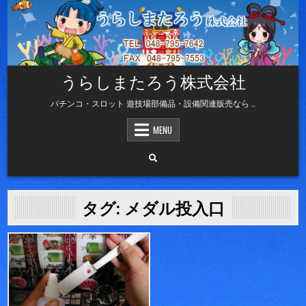
Skip
to
content
うらしまたろう株式会社
パチンコ・スロット 遊技場部備品・設備関連販売なら ..
MENU
タグ:
メダル投入口
Posted
in